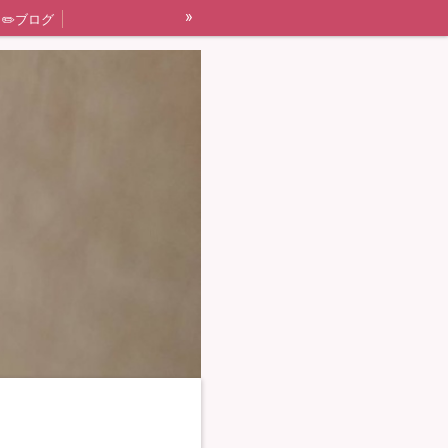
»
✏️ブログ
Miniature Clay Claft 講座
プ企画
画像コーナー
レッスン風景
ケーキ
基礎科 Ⅰ ④キッチン
食品
Chocolat*field監修「ハワイアン・パイナップルカフェ」
1day 小鳥もついばみたくなる苺作り🍓