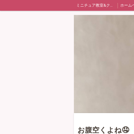
ミニチュア教室&クレイフラワー教室
ホーム
お問い合わせフォーム
日本ミニチュアフード協会認定講座
クレイフラワー基礎必修
生徒様のお声Pa
📋️ゆきりお通信
基礎科 Ⅱ ⑤お皿
基礎科 Ⅱ ⑥お
師範科 ステンドランプ
日本ミニチュアフード協会 体験レッスン
お腹空くよね🤤