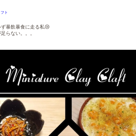
ラフト
ず暴飲暴食に走る私😢
が足らない。。。