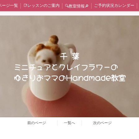
ページ一覧
📑レッスンのご案内
ご予約状況カレンダー
🔍教室情報🔎
🍞ミニチュア レッスンメニュー
🥀クレイフラワー レッスンメニュー
短期集中レッスン 一覧
Chocolat*field監修レッスン
日本ﾐﾆﾁｭｱﾌｰﾄﾞ協会認定講座 作品集(生徒様作品有り)
ﾐﾆﾁｭｱ ｽﾃｯﾌﾟｱｯﾌﾟ 作品集(生徒様作品有り)
タイアッ
クレイフラワー初級編 作品集
クレイフラワー中級編 作品集
クレイフラワー上級編 作品集
😊体験
rt1
生徒様のお声Part２
基礎科 Ⅰ ①野菜
基礎科 Ⅰ ②パン
基礎科 Ⅰ ③
千 葉
もちゃ
基礎科 Ⅱ ⑦お花
卒業作品 ⑧パッチワーク
体験レッスン
師範科 
ミニチュアとクレイフラワーの
Chocolat*field監修 １day 季節のデニッシュ
Chocolat*field監修 3dayレッスン 【四季を彩る和スイーツ】
Chocolat*field監修 皮むきバナナとクレープ
ゆきりおママのHandmade教室
１day ミニチュア チューリップ🌷
1day幸せの四つ葉のクローバー作り
１day 粘土で出きる金木犀
前のページ
一覧へ
次のページ